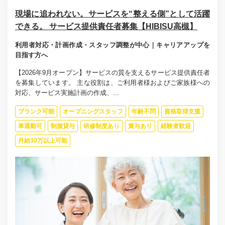
現場に追われない。サービスを“整える側”として活躍
できる。 サービス提供責任者募集【HIBISU高槻】
利用者対応・計画作成・スタッフ調整が中心｜キャリアアップを
目指す方へ
【2026年9月オープン】サービスの質を支えるサービス提供責任者
を募集しています。 主な役割は、ご利用者様およびご家族様への
対応、サービス実施計画の作成、...
ブランク可能
オープニングスタッフ
年齢不問
資格取得支援
車通勤可
制服貸与
研修制度あり
賞与あり
経験者歓迎
月給30万以上可能