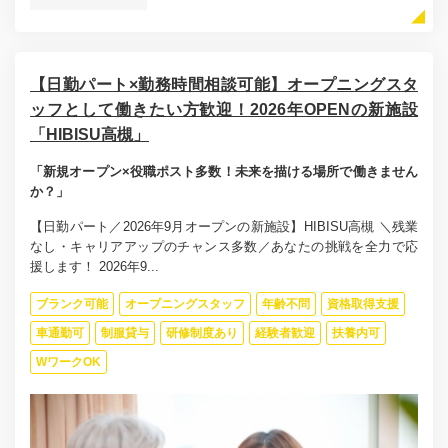
【日勤パート×勤務時間相談可能】オープニングスタ
ッフとして働きたい方歓迎！2026年OPENの新施設
「HIBISU高槻」
「新規オープン×役職ポスト多数！未来を描ける場所で働きません
か？」
【日勤パート／2026年9月オープンの新施設】HIBISU高槻 ＼残業
なし・キャリアアップのチャンス多数／あなたの挑戦を全力で応
援します！ 2026年9...
ブランク可能
オープニングスタッフ
年齢不問
資格取得支援
車通勤可
制服貸与
研修制度あり
経験者歓迎
扶養内可
WワークOK