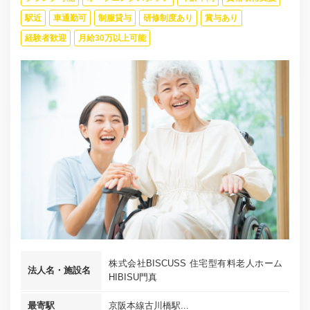
駅近
車通勤可
制服貸与
研修制度あり
賞与あり
経験者歓迎
月給30万以上可能
株式会社BISCUSS 住宅型有料老人ホーム
法人名・施設名
HIBISU門真
最寄駅
京阪本線古川橋駅...