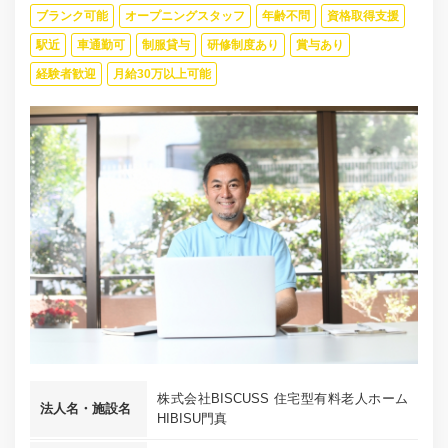
ブランク可能
オープニングスタッフ
年齢不問
資格取得支援
駅近
車通勤可
制服貸与
研修制度あり
賞与あり
経験者歓迎
月給30万以上可能
株式会社BISCUSS 住宅型有料老人ホーム
法人名・施設名
HIBISU門真