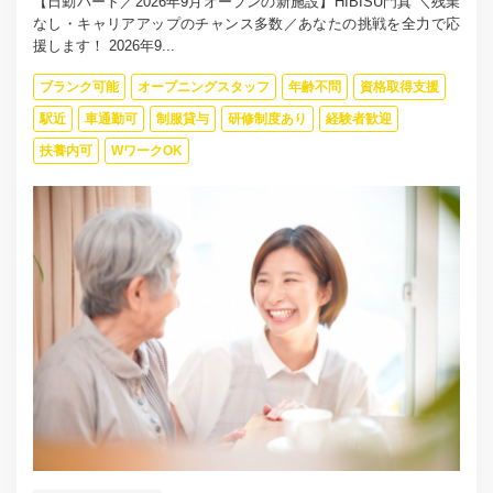
【日勤パート／2026年9月オープンの新施設】HIBISU門真 ＼残業
なし・キャリアアップのチャンス多数／あなたの挑戦を全力で応
援します！ 2026年9...
ブランク可能
オープニングスタッフ
年齢不問
資格取得支援
駅近
車通勤可
制服貸与
研修制度あり
経験者歓迎
扶養内可
WワークOK