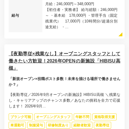
月給：246,000円～348,000円
【初任者・実務者】 給与総額：246,000円
給与
～ ・基本給 178,000円 ・管理手当（固定
残業代） 17,000円（10時間分/超過分別
途支給） ・...
【夜勤専従×残業なし】オープニングスタッフとして
働きたい方歓迎！2026年OPENの新施設「HIBISU高
槻」
「新規オープン×役職ポスト多数！未来を描ける場所で働きません
か？」
【夜勤専従／2026年9月オープンの新施設】HIBISU高槻 ＼残業な
し・キャリアアップのチャンス多数／あなたの挑戦を全力で応援
します！ 2026年9月...
ブランク可能
オープニングスタッフ
年齢不問
資格取得支援
車通勤可
制服貸与
研修制度あり
経験者歓迎
夜勤専従