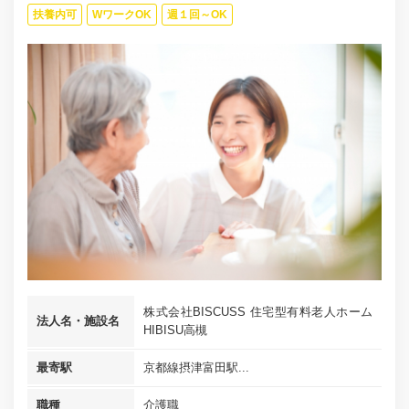
扶養内可
WワークOK
週１回～OK
株式会社BISCUSS 住宅型有料老人ホーム
法人名・施設名
HIBISU高槻
最寄駅
京都線摂津富田駅...
職種
介護職