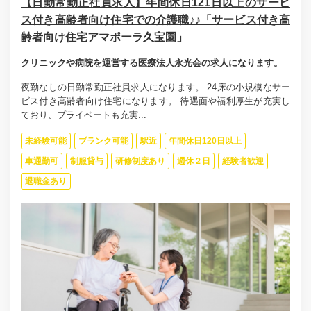
【日勤常勤正社員求人】年間休日121日以上のサービ
ス付き高齢者向け住宅での介護職♪♪「サービス付き高
齢者向け住宅アマポーラ久宝園」
クリニックや病院を運営する医療法人永光会の求人になります。
夜勤なしの日勤常勤正社員求人になります。 24床の小規模なサー
ビス付き高齢者向け住宅になります。 待遇面や福利厚生が充実し
ており、プライベートも充実...
未経験可能
ブランク可能
駅近
年間休日120日以上
車通勤可
制服貸与
研修制度あり
週休２日
経験者歓迎
退職金あり