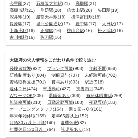
今里駅
(27)
石橋阪大前駅
(21)
高槻駅
(21)
高槻市駅
(21)
岸辺駅
(20)
信太山駅
(20)
矢田駅
(19)
深井駅
(19)
服部天神駅
(18)
摂津富田駅
(18)
長原駅
(17)
城北公園通駅
(17)
豊中駅
(17)
大日駅
(17)
上新庄駅
(16)
正雀駅
(16)
桃山台駅
(16)
松ノ浜駅
(16)
古川橋駅
(16)
弥刀駅
(16)
大阪府の求人情報をこだわり条件で絞り込む
経験者歓迎
(922)
ブランク可能
(903)
年齢不問
(858)
研修制度あり
(804)
制服貸与
(737)
未経験可能
(702)
資格取得支援
(701)
賞与あり
(633)
駅近
(518)
週休２日
(474)
車通勤可
(437)
扶養内可
(348)
WワークOK
(309)
退職金あり
(306)
有給休暇推奨
(269)
無資格可能
(210)
日勤常勤可能
(188)
夜勤専従
(183)
オープニングスタッフ
(164)
週１回～OK
(161)
年末年始休暇
(159)
定年65歳以上
(152)
月給30万以上可能
(140)
夏季休暇
(82)
年間休日120日以上
(64)
託児所あり
(12)