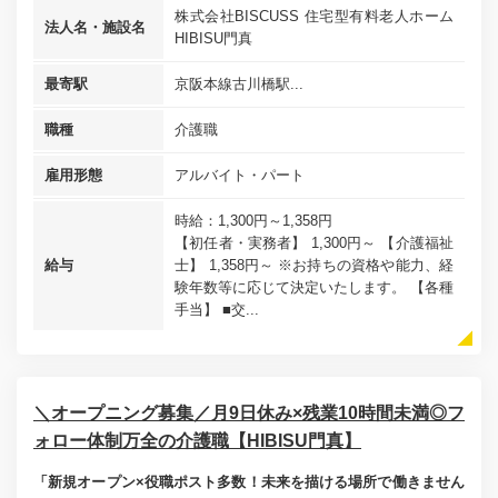
株式会社BISCUSS 住宅型有料老人ホーム
法人名・施設名
HIBISU門真
最寄駅
京阪本線古川橋駅...
職種
介護職
雇用形態
アルバイト・パート
時給：1,300円～1,358円
【初任者・実務者】 1,300円～ 【介護福祉
給与
士】 1,358円～ ※お持ちの資格や能力、経
験年数等に応じて決定いたします。 【各種
手当】 ■交...
＼オープニング募集／月9日休み×残業10時間未満◎フ
ォロー体制万全の介護職【HIBISU門真】
「新規オープン×役職ポスト多数！未来を描ける場所で働きません