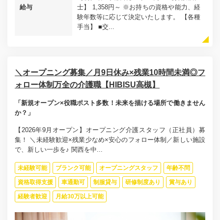
給与
士】 1,358円～ ※お持ちの資格や能力、経
験年数等に応じて決定いたします。 【各種
手当】 ■交...
＼オープニング募集／月9日休み×残業10時間未満◎フ
ォロー体制万全の介護職【HIBISU高槻】
「新規オープン×役職ポスト多数！未来を描ける場所で働きません
か？」
【2026年9月オープン】オープニング介護スタッフ（正社員）募
集！ ＼未経験歓迎×残業少なめ×安心のフォロー体制／新しい施設
で、新しい一歩を♪ 関西を中...
未経験可能
ブランク可能
オープニングスタッフ
年齢不問
資格取得支援
車通勤可
制服貸与
研修制度あり
賞与あり
経験者歓迎
月給30万以上可能