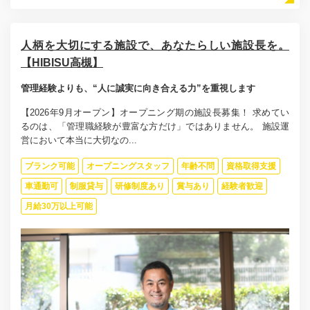
人柄を大切にする施設で、あなたらしい施設長を。
【HIBISU高槻】
管理経験よりも、“人に誠実に向き合える力”を重視します
【2026年9月オープン】オープニング期の施設長募集！ 求めてい
るのは、「管理職経験が豊富な方だけ」ではありません。 施設運
営において本当に大切なの...
ブランク可能
オープニングスタッフ
年齢不問
資格取得支援
車通勤可
制服貸与
研修制度あり
賞与あり
経験者歓迎
月給30万以上可能