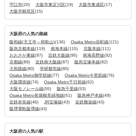
守口市
(20)
大阪市東淀川区
(19)
大阪市東成区
(17)
大阪市鶴見区
(15)
大阪府の人気の路線
阪和線(天王寺～和歌山)
(136)
Osaka Metro谷町線
(121)
阪急京都本線
(119)
南海本線
(115)
京阪本線
(111)
おおさか東線
(97)
近鉄大阪線
(95)
南海高野線
(92)
京都線
(89)
近鉄南大阪線
(87)
阪急宝塚本線
(82)
大和路線
(80)
学研都市線
(80)
Osaka Metro御堂筋線
(77)
Osaka Metro今里筋線
(76)
大阪環状線
(74)
Osaka Metro千日前線
(62)
大阪モノレール線
(55)
阪急千里線
(53)
Osaka Metro長堀鶴見緑地線
(51)
阪急神戸本線
(49)
近鉄奈良線
(46)
JR宝塚線
(43)
近鉄難波線
(43)
阪堺電軌阪堺線
(43)
大阪府の人気の駅