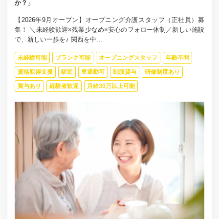
か？」
【2026年9月オープン】オープニング介護スタッフ（正社員）募
集！ ＼未経験歓迎×残業少なめ×安心のフォロー体制／新しい施設
で、新しい一歩を♪ 関西を中...
未経験可能
ブランク可能
オープニングスタッフ
年齢不問
資格取得支援
駅近
車通勤可
制服貸与
研修制度あり
賞与あり
経験者歓迎
月給30万以上可能