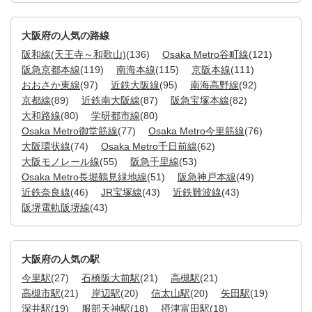
大阪府の人気の路線
阪和線(天王寺～和歌山)
(136)
Osaka Metro谷町線
(121)
阪急京都本線
(119)
南海本線
(115)
京阪本線
(111)
おおさか東線
(97)
近鉄大阪線
(95)
南海高野線
(92)
京都線
(89)
近鉄南大阪線
(87)
阪急宝塚本線
(82)
大和路線
(80)
学研都市線
(80)
Osaka Metro御堂筋線
(77)
Osaka Metro今里筋線
(76)
大阪環状線
(74)
Osaka Metro千日前線
(62)
大阪モノレール線
(55)
阪急千里線
(53)
Osaka Metro長堀鶴見緑地線
(51)
阪急神戸本線
(49)
近鉄奈良線
(46)
JR宝塚線
(43)
近鉄難波線
(43)
阪堺電軌阪堺線
(43)
大阪府の人気の駅
今里駅
(27)
石橋阪大前駅
(21)
高槻駅
(21)
高槻市駅
(21)
岸辺駅
(20)
信太山駅
(20)
矢田駅
(19)
深井駅
(19)
服部天神駅
(18)
摂津富田駅
(18)