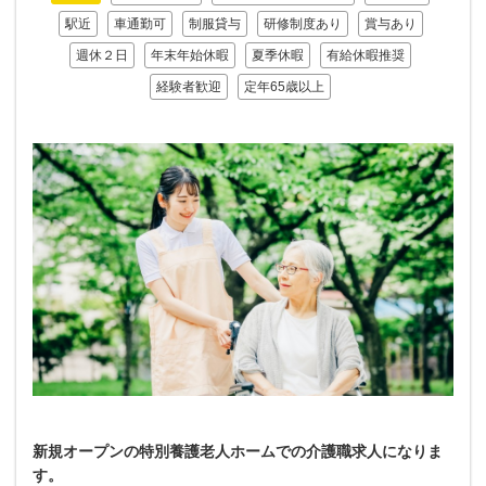
駅近
車通勤可
制服貸与
研修制度あり
賞与あり
週休２日
年末年始休暇
夏季休暇
有給休暇推奨
経験者歓迎
定年65歳以上
新規オープンの特別養護老人ホームでの介護職求人になりま
す。