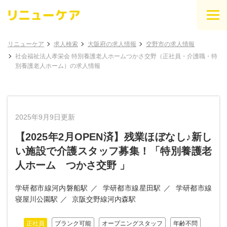
リニューケア
求人検索
大阪府の求人情報
交野市の求人情報
社会福祉法人孝栄会 特別養護老人ホームつかさ交野（正社員・介護職・特
別養護老人ホーム）の求人情報
2025年9月9日更新
【2025年2月OPEN済】残業ほぼなし♪新し
い施設で介護スタッフ募集！「特別養護老
人ホーム つかさ交野 」
学研都市線河内磐船駅
学研都市線星田駅
学研都市線
寝屋川公園駅
京阪交野線河内森駅
正社員
ブランク可能
オープニングスタッフ
年齢不問