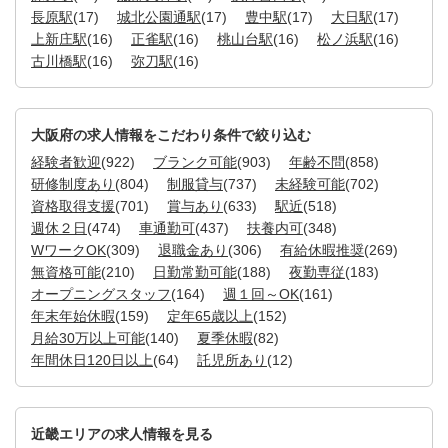
長原駅
(17)
城北公園通駅
(17)
豊中駅
(17)
大日駅
(17)
上新庄駅
(16)
正雀駅
(16)
桃山台駅
(16)
松ノ浜駅
(16)
古川橋駅
(16)
弥刀駅
(16)
大阪府の求人情報をこだわり条件で絞り込む
経験者歓迎
(922)
ブランク可能
(903)
年齢不問
(858)
研修制度あり
(804)
制服貸与
(737)
未経験可能
(702)
資格取得支援
(701)
賞与あり
(633)
駅近
(518)
週休２日
(474)
車通勤可
(437)
扶養内可
(348)
WワークOK
(309)
退職金あり
(306)
有給休暇推奨
(269)
無資格可能
(210)
日勤常勤可能
(188)
夜勤専従
(183)
オープニングスタッフ
(164)
週１回～OK
(161)
年末年始休暇
(159)
定年65歳以上
(152)
月給30万以上可能
(140)
夏季休暇
(82)
年間休日120日以上
(64)
託児所あり
(12)
近畿エリアの求人情報を見る