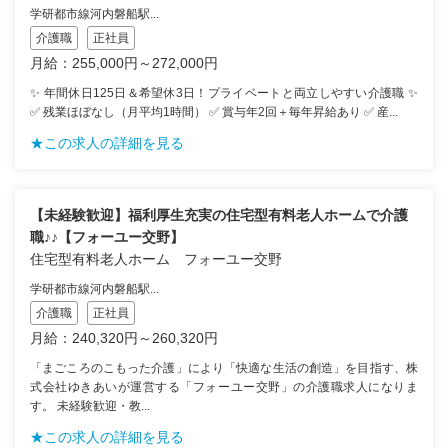
学研都市線河内磐船駅...
介護職
正社員
月給：255,000円～272,000円
✨ 年間休日125日＆希望休3日！プライベートと両立しやすい介護職 ✨
✅ 残業ほぼなし（月平均1時間） ✅ 賞与年2回＋毎年昇給あり ✅ 産...
★この求人の詳細を見る
【未経験歓迎】福利厚生充実の住宅型有料老人ホームで介護
職♪♪【フォーユー交野】
住宅型有料老人ホーム フォーユー交野
学研都市線河内磐船駅...
介護職
正社員
月給：240,320円～260,320円
「まごころのこもった介護」により「快適な生活の創造」を目指す、株
式会社ゆきあいが運営する「フォーユー交野」の介護職求人になりま
す。 未経験歓迎・教...
★この求人の詳細を見る