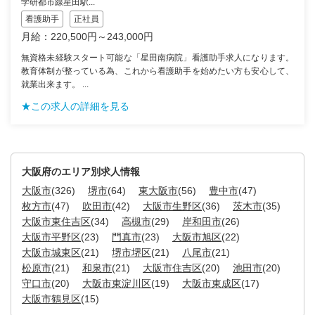
学研都市線星田駅...
看護助手
正社員
月給：220,500円～243,000円
無資格未経験スタート可能な「星田南病院」看護助手求人になります。
教育体制が整っている為、これから看護助手を始めたい方も安心して、
就業出来ます。 ...
★この求人の詳細を見る
大阪府のエリア別求人情報
大阪市
(326)
堺市
(64)
東大阪市
(56)
豊中市
(47)
枚方市
(47)
吹田市
(42)
大阪市生野区
(36)
茨木市
(35)
大阪市東住吉区
(34)
高槻市
(29)
岸和田市
(26)
大阪市平野区
(23)
門真市
(23)
大阪市旭区
(22)
大阪市城東区
(21)
堺市堺区
(21)
八尾市
(21)
松原市
(21)
和泉市
(21)
大阪市住吉区
(20)
池田市
(20)
守口市
(20)
大阪市東淀川区
(19)
大阪市東成区
(17)
大阪市鶴見区
(15)