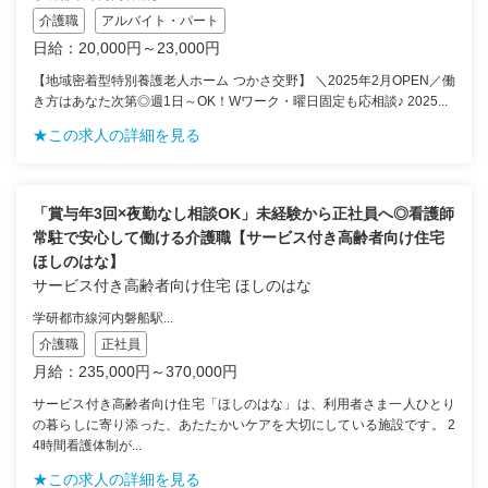
介護職
アルバイト・パート
日給：20,000円～23,000円
【地域密着型特別養護老人ホーム つかさ交野】 ＼2025年2月OPEN／働
き方はあなた次第◎週1日～OK！Wワーク・曜日固定も応相談♪ 2025...
★この求人の詳細を見る
「賞与年3回×夜勤なし相談OK」未経験から正社員へ◎看護師
常駐で安心して働ける介護職【サービス付き高齢者向け住宅
ほしのはな】
サービス付き高齢者向け住宅 ほしのはな
学研都市線河内磐船駅...
介護職
正社員
月給：235,000円～370,000円
サービス付き高齢者向け住宅「ほしのはな」は、利用者さま一人ひとり
の暮らしに寄り添った、あたたかいケアを大切にしている施設です。 2
4時間看護体制が...
★この求人の詳細を見る