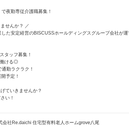
八尾」で夜勤専従介護職募集！
ませんか？ ／
に創業した安定経営のBISCUSSホールディングスグループ会社
ングスタッフ募集！
て働ける◎
で通勤ラクラク！
展開予定！
上げていきませんか？
ださい！
式会社Re.daichi 住宅型有料老人ホームgrove八尾