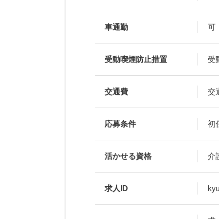
車通勤
可
受動喫煙防止措置
受
交通費
交
応募条件
初
活かせる資格
介
求人ID
ky