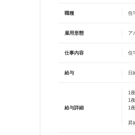
職種
住
雇用形態
ア
仕事内容
住
給与
日
1
1
給与詳細
1
昇