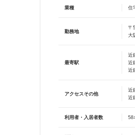
業種
住
〒5
勤務地
大
近
最寄駅
近
近
近
アクセスその他
近
利用者・入居者数
58