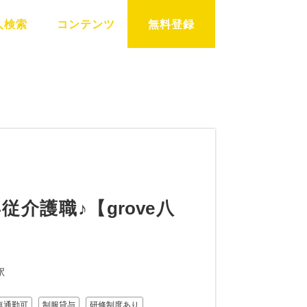
人検索
コンテンツ
無料登録
介護職♪【grove八
駅
車通勤可
制服貸与
研修制度あり