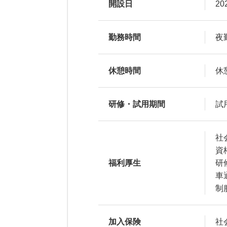
開設日
20
勤務時間
夜勤
休憩時間
休
研修・試用期間
試
社
資
福利厚生
研
車
制
加入保険
社