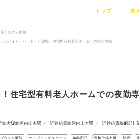
トップ
求
八尾市の求人情報
ve八尾（アルバイト・パート・介護職・住宅型有料老人ホーム）の求人情報
PEN！住宅型有料老人ホームでの夜勤専従
近鉄大阪線河内山本駅
近鉄信貴線河内山本駅
近鉄信貴線服部川
ブランク可能
オープニングスタッフ
年齢不問
資格取得支援
駅近