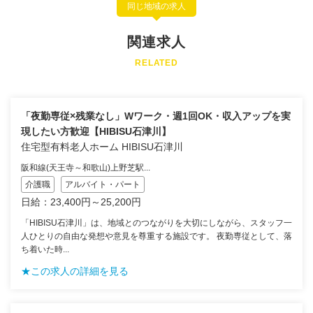
同じ地域の求人
関連求人
RELATED
「夜勤専従×残業なし」Wワーク・週1回OK・収入アップを実
現したい方歓迎【HIBISU石津川】
住宅型有料老人ホーム HIBISU石津川
阪和線(天王寺～和歌山)上野芝駅...
介護職
アルバイト・パート
日給：23,400円～25,200円
「HIBISU石津川」は、地域とのつながりを大切にしながら、スタッフ一
人ひとりの自由な発想や意見を尊重する施設です。 夜勤専従として、落
ち着いた時...
★この求人の詳細を見る