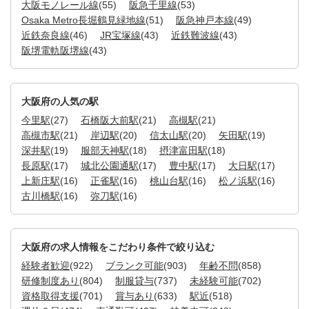
大阪モノレール線
(55)
阪急千里線
(53)
Osaka Metro長堀鶴見緑地線
(51)
阪急神戸本線
(49)
近鉄奈良線
(46)
JR宝塚線
(43)
近鉄難波線
(43)
阪堺電軌阪堺線
(43)
大阪府の人気の駅
今里駅
(27)
石橋阪大前駅
(21)
高槻駅
(21)
高槻市駅
(21)
岸辺駅
(20)
信太山駅
(20)
矢田駅
(19)
深井駅
(19)
服部天神駅
(18)
摂津富田駅
(18)
長原駅
(17)
城北公園通駅
(17)
豊中駅
(17)
大日駅
(17)
上新庄駅
(16)
正雀駅
(16)
桃山台駅
(16)
松ノ浜駅
(16)
古川橋駅
(16)
弥刀駅
(16)
大阪府の求人情報をこだわり条件で絞り込む
経験者歓迎
(922)
ブランク可能
(903)
年齢不問
(858)
研修制度あり
(804)
制服貸与
(737)
未経験可能
(702)
資格取得支援
(701)
賞与あり
(633)
駅近
(518)