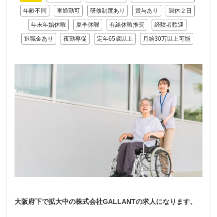
年齢不問
車通勤可
研修制度あり
賞与あり
週休２日
年末年始休暇
夏季休暇
有給休暇推奨
経験者歓迎
退職金あり
夜勤専従
定年65歳以上
月給30万以上可能
大阪府下で拡大中の株式会社GALLANTの求人になります。