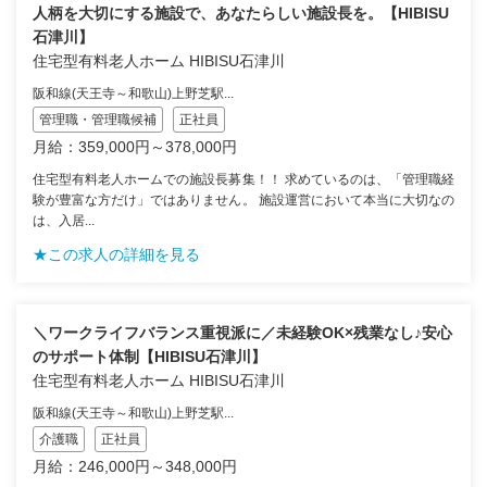
人柄を大切にする施設で、あなたらしい施設長を。【HIBISU
石津川】
住宅型有料老人ホーム HIBISU石津川
阪和線(天王寺～和歌山)上野芝駅...
管理職・管理職候補
正社員
月給：359,000円～378,000円
住宅型有料老人ホームでの施設長募集！！ 求めているのは、「管理職経
験が豊富な方だけ」ではありません。 施設運営において本当に大切なの
は、入居...
★この求人の詳細を見る
＼ワークライフバランス重視派に／未経験OK×残業なし♪安心
のサポート体制【HIBISU石津川】
住宅型有料老人ホーム HIBISU石津川
阪和線(天王寺～和歌山)上野芝駅...
介護職
正社員
月給：246,000円～348,000円