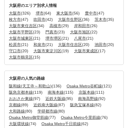
大阪府のエリア別求人情報
大阪市
(326)
堺市
(64)
東大阪市
(56)
豊中市
(47)
枚方市
(47)
吹田市
(42)
大阪市生野区
(36)
茨木市
(35)
大阪市東住吉区
(34)
高槻市
(29)
岸和田市
(26)
大阪市平野区
(23)
門真市
(23)
大阪市旭区
(22)
大阪市城東区
(21)
堺市堺区
(21)
八尾市
(21)
松原市
(21)
和泉市
(21)
大阪市住吉区
(20)
池田市
(20)
守口市
(20)
大阪市東淀川区
(19)
大阪市東成区
(17)
大阪市鶴見区
(15)
大阪府の人気の路線
阪和線(天王寺～和歌山)
(136)
Osaka Metro谷町線
(121)
阪急京都本線
(119)
南海本線
(115)
京阪本線
(111)
おおさか東線
(97)
近鉄大阪線
(95)
南海高野線
(92)
京都線
(89)
近鉄南大阪線
(87)
阪急宝塚本線
(82)
大和路線
(80)
学研都市線
(80)
Osaka Metro御堂筋線
(77)
Osaka Metro今里筋線
(76)
大阪環状線
(74)
Osaka Metro千日前線
(62)