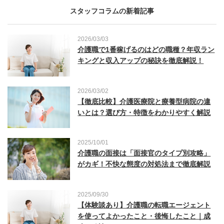
スタッフコラムの新着記事
2026/03/03
介護職で1番稼げるのはどの職種？年収ラン
キングと収入アップの秘訣を徹底解説！
2026/03/02
【徹底比較】介護医療院と療養型病院の違
いとは？選び方・特徴をわかりやすく解説
2025/10/01
介護職の面接は「面接官のタイプ別攻略」
がカギ！不快な態度の対処法まで徹底解説
2025/09/30
【体験談あり】介護職の転職エージェント
を使ってよかったこと・後悔したこと｜成