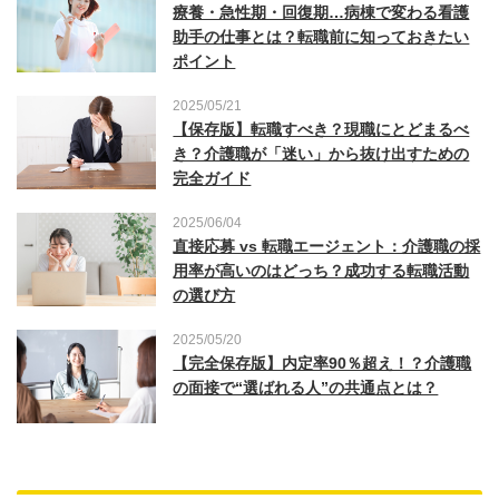
療養・急性期・回復期…病棟で変わる看護
助手の仕事とは？転職前に知っておきたい
ポイント
2025/05/21
【保存版】転職すべき？現職にとどまるべ
き？介護職が「迷い」から抜け出すための
完全ガイド
2025/06/04
直接応募 vs 転職エージェント：介護職の採
用率が高いのはどっち？成功する転職活動
の選び方
2025/05/20
【完全保存版】内定率90％超え！？介護職
の面接で“選ばれる人”の共通点とは？