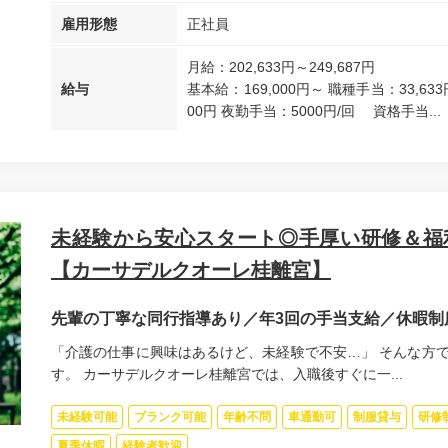
雇用形態
正社員
月給：202,633円～249,687円
給与
基本給：169,000円～ 職種手当：33,63
00円 夜勤手当：5000円/回 資格手当...
未経験から安心スタート◎手厚い研修＆福
【カーサデルクオーレ桂離宮】
先輩の丁寧な同行指導あり／年3回の手当支給／休暇制
「介護の仕事に興味はあるけど、未経験で不安…」 そんな方
す。 カーサデルクオーレ桂離宮では、入職後すぐに一...
未経験可能
ブランク可能
年齢不問
車通勤可
制服貸与
研修
夏季休暇
経験者歓迎