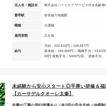
法人名・施設名
株式会社ハートケア サービス付き高齢者
最寄駅
奈良線六地蔵駅...
職種
介護職
雇用形態
正社員
月給：202,633円～249,687円
給与
基本給：169,000円～ 職種手当：33,63
00円 夜勤手当：5000円/回 資格手当...
未経験から安心スタート◎手厚い研修＆福
【カーサデルクオーレ太秦】
先輩の丁寧な同行指導あり／年3回の手当支給／休暇制