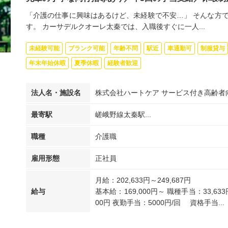
「介護の仕事に興味はあるけど、未経験で不安…」 そんな方
す。 カーサデルクオーレ太秦では、入職後すぐに一人...
未経験可能
ブランク可能
年齢不問
駅近
車通勤可
制服貸与
年末年始休暇
夏季休暇
経験者歓迎
法人名・施設名
株式会社ハートケア サービス付き高齢者
最寄駅
嵯峨野線太秦駅...
職種
介護職
雇用形態
正社員
月給：202,633円～249,687円
給与
基本給：169,000円～ 職種手当：33,63
00円 夜勤手当：5000円/回 資格手当...