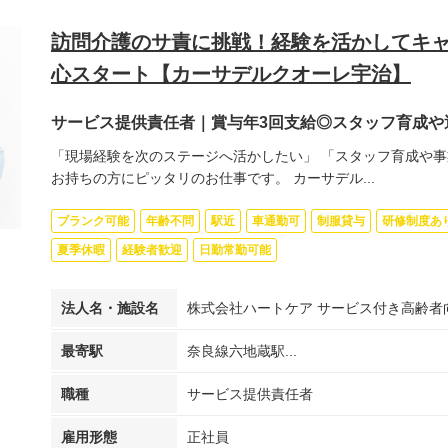
訪問介護のサ責に挑戦！経験を活かしてキ
心スタート【カーサデルクオーレ宇治】
サービス提供責任者｜賞与年3回支給◎スタッフ育成や
「現場経験を次のステージへ活かしたい」 「スタッフ育成や事
お持ちの方にピッタリのお仕事です。 カーサデル...
ブランク可能
年齢不問
駅近
車通勤可
制服貸与
研修制度あ
夏季休暇
経験者歓迎
日勤常勤可能
法人名・施設名
株式会社ハートケア サービス付き高齢者
最寄駅
奈良線六地蔵駅...
職種
サービス提供責任者
雇用形態
正社員