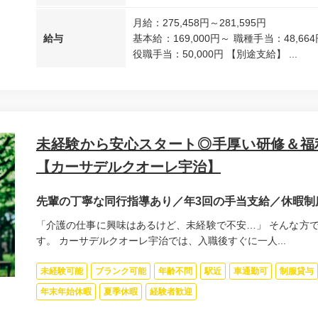
月給：275,458円～281,595円
給与
基本給：169,000円～ 職種手当：48,664
役職手当：50,000円 【別途支給】 ...
未経験から安心スタート◎手厚い研修＆福
【カーサデルクオーレ宇治】
先輩の丁寧な同行指導あり／年3回の手当支給／休暇制
「介護の仕事に興味はあるけど、未経験で不安…」 そんな方
す。 カーサデルクオーレ宇治では、入職後すぐに一人...
未経験可能
ブランク可能
年齢不問
駅近
車通勤可
制服貸与
年末年始休暇
夏季休暇
経験者歓迎