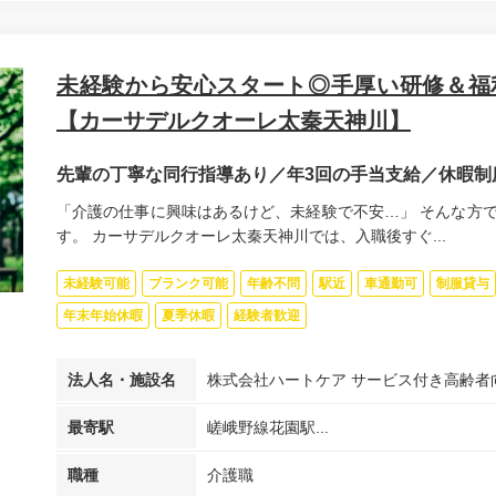
未経験から安心スタート◎手厚い研修＆福
【カーサデルクオーレ太秦天神川】
先輩の丁寧な同行指導あり／年3回の手当支給／休暇制
「介護の仕事に興味はあるけど、未経験で不安…」 そんな方
す。 カーサデルクオーレ太秦天神川では、入職後すぐ...
未経験可能
ブランク可能
年齢不問
駅近
車通勤可
制服貸与
年末年始休暇
夏季休暇
経験者歓迎
法人名・施設名
株式会社ハートケア サービス付き高齢者
最寄駅
嵯峨野線花園駅...
職種
介護職