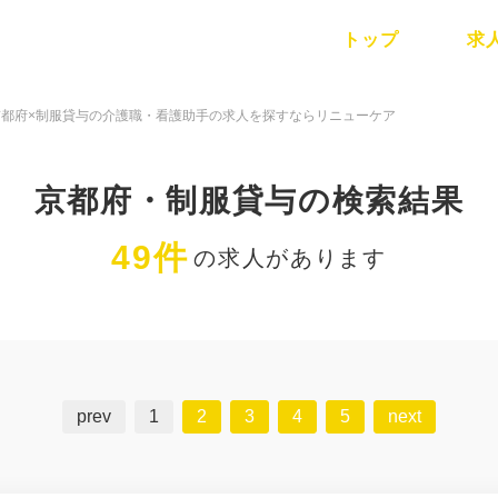
トップ
求
京都府×制服貸与の介護職・看護助手の求人を探すならリニューケア
京都府・制服貸与の検索結果
49件
の求人があります
prev
1
2
3
4
5
next