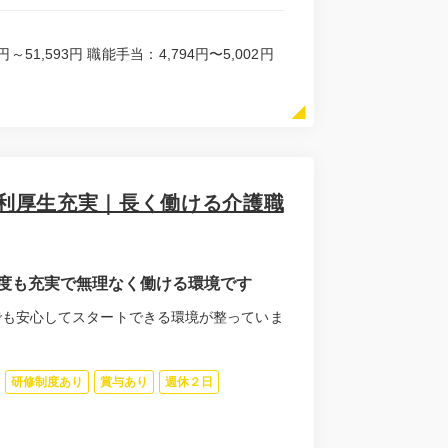
円～51,593円 職能手当：4,794円〜5,002円
利厚生充実｜長く働ける介護職
度も充実で無理なく働ける環境です
でも安心してスタートできる環境が整っていま
研修制度あり
賞与あり
週休２日