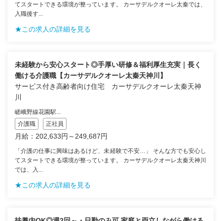
てスタートできる環境が整っています。 カーサデルクオーレ太秦では、
入職後す...
★この求人の詳細を見る
未経験から安心スタート◎手厚い研修＆福利厚生充実｜長く
働ける介護職【カーサデルクオーレ太秦天神川】
サービス付き高齢者向け住宅 カーサデルクオーレ太秦天神
川
嵯峨野線花園駅...
介護職
正社員
月給：202,633円～249,687円
「介護の仕事に興味はあるけど、未経験で不安…」 そんな方でも安心し
てスタートできる環境が整っています。 カーサデルクオーレ太秦天神川
では、入...
★この求人の詳細を見る
扶養内OK◎週2回～・日勤のみ可 家庭と両立しながら働ける