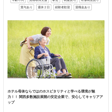
年齢不問
資格取得支援
駅近
制服貸与
研修制度あり
賞与あり
週休２日
経験者歓迎
退職金あり
ホテル母体ならではのホスピタリティと学べる環境が魅
力！！ 関西多数施設展開の安定企業で、安心してキャリアア
ップ