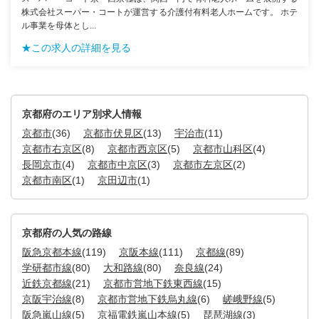
株式会社スーパー・コートが運営する介護付有料老人ホームです。 ホテ
ル事業を母体とし...
★この求人の詳細を見る
京都府のエリア別求人情報
京都市
(36)
京都市伏見区
(13)
宇治市
(11)
京都市右京区
(8)
京都市西京区
(5)
京都市山科区
(4)
長岡京市
(4)
京都市中京区
(3)
京都市左京区
(2)
京都市南区
(1)
京田辺市
(1)
京都府の人気の路線
阪急京都本線
(119)
京阪本線
(111)
京都線
(89)
学研都市線
(80)
大和路線
(80)
奈良線
(24)
近鉄京都線
(21)
京都市営地下鉄東西線
(15)
京阪宇治線
(8)
京都市営地下鉄烏丸線
(6)
嵯峨野線
(5)
阪急嵐山線
(5)
京福電鉄嵐山本線
(5)
琵琶湖線
(3)