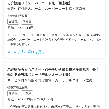
る介護職♪♪【スーパーコート京・西京極】
介護付有料老人ホーム スーパーコート京・西京極
京都線西大路駅...
介護職
正社員
月給：252,444円～
スーパー・コート京・西京極は、関西一円で有料老人ホームを展開する
株式会社スーパー・コートが運営する介護付有料老人ホームです。 ホテ
ル事業を母体とす...
★この求人の詳細を見る
未経験から安心スタート◎手厚い研修＆福利厚生充実｜長く
働ける介護職【カーサデルクオーレ太秦】
サービス付き高齢者向け住宅 カーサデルクオーレ太秦
嵯峨野線太秦駅...
介護職
正社員
月給：202,633円～249,687円
「介護の仕事に興味はあるけど、未経験で不安…」 そんな方でも安心し