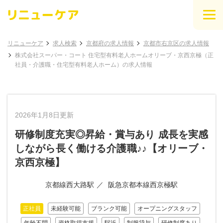
リニューケア
求人検索
京都府の求人情報
京都市右京区の求人情報
株式会社スーパー・コート 住宅型有料老人ホームオリーブ・京西京極（正
社員・介護職・住宅型有料老人ホーム）の求人情報
2026年1月8日更新
研修制度充実◎昇給・賞与あり 成長を実感
しながら長く働ける介護職♪♪【オリーブ・
京西京極】
京都線西大路駅
阪急京都本線西京極駅
正社員
未経験可能
ブランク可能
オープニングスタッフ