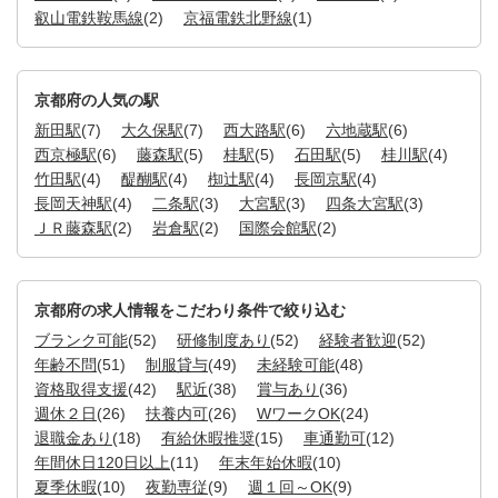
叡山電鉄鞍馬線
(2)
京福電鉄北野線
(1)
京都府の人気の駅
新田駅
(7)
大久保駅
(7)
西大路駅
(6)
六地蔵駅
(6)
西京極駅
(6)
藤森駅
(5)
桂駅
(5)
石田駅
(5)
桂川駅
(4)
竹田駅
(4)
醍醐駅
(4)
椥辻駅
(4)
長岡京駅
(4)
長岡天神駅
(4)
二条駅
(3)
大宮駅
(3)
四条大宮駅
(3)
ＪＲ藤森駅
(2)
岩倉駅
(2)
国際会館駅
(2)
京都府の求人情報をこだわり条件で絞り込む
ブランク可能
(52)
研修制度あり
(52)
経験者歓迎
(52)
年齢不問
(51)
制服貸与
(49)
未経験可能
(48)
資格取得支援
(42)
駅近
(38)
賞与あり
(36)
週休２日
(26)
扶養内可
(26)
WワークOK
(24)
退職金あり
(18)
有給休暇推奨
(15)
車通勤可
(12)
年間休日120日以上
(11)
年末年始休暇
(10)
夏季休暇
(10)
夜勤専従
(9)
週１回～OK
(9)