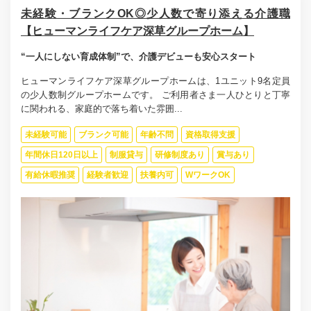
未経験・ブランクOK◎少人数で寄り添える介護職
【ヒューマンライフケア深草グループホーム】
“一人にしない育成体制”で、介護デビューも安心スタート
ヒューマンライフケア深草グループホームは、1ユニット9名定員
の少人数制グループホームです。 ご利用者さま一人ひとりと丁寧
に関われる、家庭的で落ち着いた雰囲...
未経験可能
ブランク可能
年齢不問
資格取得支援
年間休日120日以上
制服貸与
研修制度あり
賞与あり
有給休暇推奨
経験者歓迎
扶養内可
WワークOK