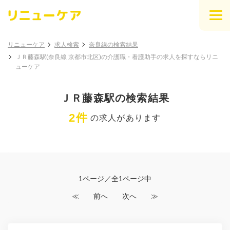
リニューケア
求人検索
奈良線の検索結果
ＪＲ藤森駅(奈良線 京都市北区)の介護職・看護助手の求人を探すならリニ
ューケア
ＪＲ藤森駅の検索結果
2件
の求人があります
1ページ／全1ページ中
≪
前へ
次へ
≫