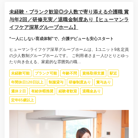
未経験・ブランク歓迎◎少人数で寄り添える介護職 賞
与年2回／研修充実／退職金制度あり【ヒューマンラ
イフケア深草グループホーム】
“一人にしない育成体制”で、介護デビューも安心スタート
ヒューマンライフケア深草グループホームは、1ユニット9名定員
の少人数制グループホームです。 ご利用者さま一人ひとりとゆっ
たり向き合える、家庭的な雰囲気の職...
未経験可能
ブランク可能
年齢不問
資格取得支援
駅近
年間休日120日以上
制服貸与
研修制度あり
賞与あり
週休２日
有給休暇推奨
経験者歓迎
退職金あり
定年65歳以上