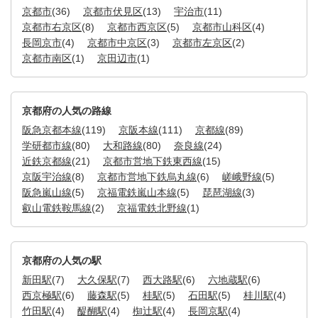
京都市
(36)
京都市伏見区
(13)
宇治市
(11)
京都市右京区
(8)
京都市西京区
(5)
京都市山科区
(4)
長岡京市
(4)
京都市中京区
(3)
京都市左京区
(2)
京都市南区
(1)
京田辺市
(1)
京都府の人気の路線
阪急京都本線
(119)
京阪本線
(111)
京都線
(89)
学研都市線
(80)
大和路線
(80)
奈良線
(24)
近鉄京都線
(21)
京都市営地下鉄東西線
(15)
京阪宇治線
(8)
京都市営地下鉄烏丸線
(6)
嵯峨野線
(5)
阪急嵐山線
(5)
京福電鉄嵐山本線
(5)
琵琶湖線
(3)
叡山電鉄鞍馬線
(2)
京福電鉄北野線
(1)
京都府の人気の駅
新田駅
(7)
大久保駅
(7)
西大路駅
(6)
六地蔵駅
(6)
西京極駅
(6)
藤森駅
(5)
桂駅
(5)
石田駅
(5)
桂川駅
(4)
竹田駅
(4)
醍醐駅
(4)
椥辻駅
(4)
長岡京駅
(4)