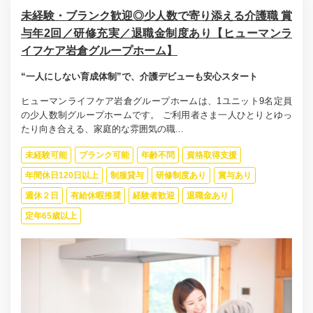
未経験・ブランク歓迎◎少人数で寄り添える介護職 賞
与年2回／研修充実／退職金制度あり【ヒューマンラ
イフケア岩倉グループホーム】
“一人にしない育成体制”で、介護デビューも安心スタート
ヒューマンライフケア岩倉グループホームは、1ユニット9名定員
の少人数制グループホームです。 ご利用者さま一人ひとりとゆっ
たり向き合える、家庭的な雰囲気の職...
未経験可能
ブランク可能
年齢不問
資格取得支援
年間休日120日以上
制服貸与
研修制度あり
賞与あり
週休２日
有給休暇推奨
経験者歓迎
退職金あり
定年65歳以上