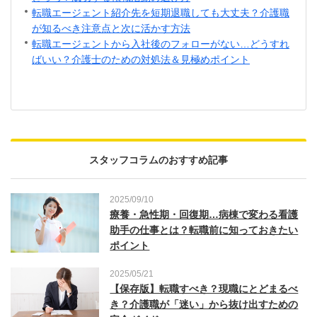
転職エージェント紹介先を短期退職しても大丈夫？介護職
が知るべき注意点と次に活かす方法
転職エージェントから入社後のフォローがない…どうすれ
ばいい？介護士のための対処法＆見極めポイント
スタッフコラムのおすすめ記事
2025/09/10
療養・急性期・回復期…病棟で変わる看護
助手の仕事とは？転職前に知っておきたい
ポイント
2025/05/21
【保存版】転職すべき？現職にとどまるべ
き？介護職が「迷い」から抜け出すための