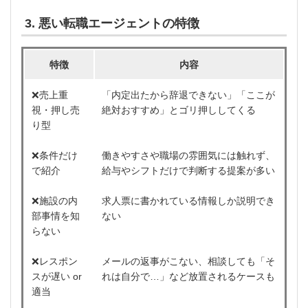
3. 悪い転職エージェントの特徴
特徴
内容
❌売上重
「内定出たから辞退できない」「ここが
視・押し売
絶対おすすめ」とゴリ押ししてくる
り型
❌条件だけ
働きやすさや職場の雰囲気には触れず、
で紹介
給与やシフトだけで判断する提案が多い
❌施設の内
求人票に書かれている情報しか説明でき
部事情を知
ない
らない
❌レスポン
メールの返事がこない、相談しても「そ
スが遅い or
れは自分で…」など放置されるケースも
適当