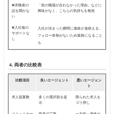
❌求職者の
「前の職場が合わなかった理由」などに
話を聞かな
興味がなく、こちらの気持ちを無視
い
❌入社後の
入社が決まった瞬間に連絡が途絶える。
サポートな
フォロー体制がないため孤独になること
し
も
4. 両者の比較表
比較項目
良いエージェント
悪いエージェン
ト
求人提案数
多くの選択肢を提
限られた求人を
示
ゴリ押し
コミュニケー
親身で丁寧
一方的・連絡が