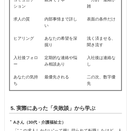
ション
雑
求人の質
内部事情まで詳し
表面の条件だけ
い
ヒアリング
あなたの希望を深
浅く済ませる、
掘り
聞き流す
入社後フォロ
定期的な連絡や悩
入社後は連絡な
ー
み相談あり
し
あなたの気持
最優先される
二の次、数字優
ち
先
5. 実際にあった「失敗談」から学ぶ
Aさん（30代・介護福祉士）
「“この求人しかない”って押し切られて転職したけど、人