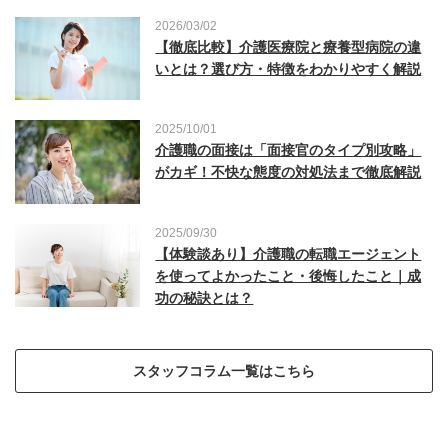
2026/03/02
【徹底比較】介護医療院と療養型病院の違
いとは？選び方・特徴をわかりやすく解説
2025/10/01
介護職の面接は「面接官のタイプ別攻略」
がカギ！不快な態度の対処法まで徹底解説
2025/09/30
【体験談あり】介護職の転職エージェント
を使ってよかったこと・後悔したこと｜成
功の秘訣とは？
スタッフコラム一覧はこちら