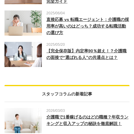
完全ガイド
2025/06/04
直接応募 vs 転職エージェント：介護職の採
用率が高いのはどっち？成功する転職活動
の選び方
2025/05/20
【完全保存版】内定率90％超え！？介護職
の面接で“選ばれる人”の共通点とは？
スタッフコラムの新着記事
2026/03/03
介護職で1番稼げるのはどの職種？年収ラン
キングと収入アップの秘訣を徹底解説！