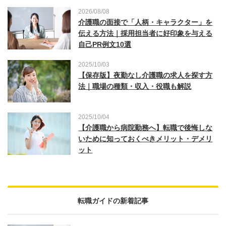
2026/08/08
介護職の面接で「人柄・キャラクター」を
伝える方法｜採用担当者に好印象を与える
自己PR例文10選
2025/10/03
【保存版】夜勤なし介護職の求人を探す方
法｜職場の種類・収入・役職も解説
2025/10/04
【介護職から病院勤務へ】転職で後悔しな
いために知っておくべきメリット・デメリ
ット
転職ガイドの新着記事