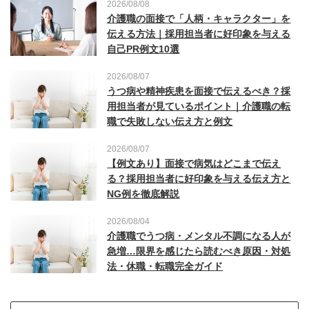
2026/08/08
介護職の面接で「人柄・キャラクター」を
伝える方法｜採用担当者に好印象を与える
自己PR例文10選
2026/08/07
うつ病や精神疾患を面接で伝えるべき？採
用担当者が見ているポイント｜介護職の転
職で失敗しない伝え方と例文
2026/08/07
【例文あり】面接で病気はどこまで伝え
る？採用担当者に好印象を与える伝え方と
NG例を徹底解説
2026/08/04
介護職でうつ病・メンタル不調になる人が
急増…限界を感じたら読むべき原因・対処
法・休職・転職完全ガイド