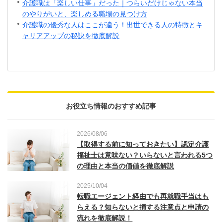
介護職は「楽しい仕事」だった｜つらいだけじゃない本当
のやりがいと、楽しめる職場の見つけ方
介護職の優秀な人はここが違う！出世できる人の特徴とキ
ャリアアップの秘訣を徹底解説
お役立ち情報のおすすめ記事
2026/08/06
【取得する前に知っておきたい】認定介護
福祉士は意味ない？いらないと言われる5つ
の理由と本当の価値を徹底解説
2025/10/04
転職エージェント経由でも再就職手当はも
らえる？知らないと損する注意点と申請の
流れを徹底解説！