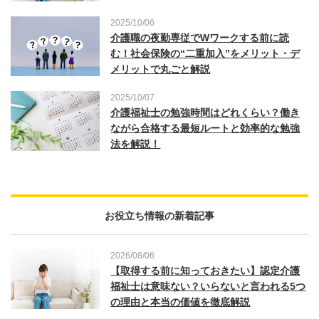
2025/10/06
介護職の夜勤専従でWワークする前に読
む！社会保険の“二重加入”をメリット・デ
メリットで丸ごと解説
2025/10/07
介護福祉士の勉強時間はどれくらい？働き
ながら合格する最短ルートと効率的な勉強
法を解説！
お役立ち情報の新着記事
2026/08/06
【取得する前に知っておきたい】認定介護
福祉士は意味ない？いらないと言われる5つ
の理由と本当の価値を徹底解説