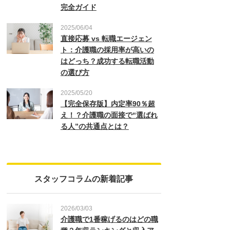
完全ガイド
2025/06/04
直接応募 vs 転職エージェン
ト：介護職の採用率が高いの
はどっち？成功する転職活動
の選び方
2025/05/20
【完全保存版】内定率90％超
え！？介護職の面接で“選ばれ
る人”の共通点とは？
スタッフコラムの新着記事
2026/03/03
介護職で1番稼げるのはどの職