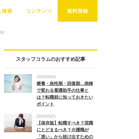
人検索
コンテンツ
無料登録
秘訣
スタッフコラムのおすすめ記事
2025/09/10
療養・急性期・回復期…病棟
で変わる看護助手の仕事と
は？転職前に知っておきたい
ポイント
2025/05/21
【保存版】転職すべき？現職
にとどまるべき？介護職が
「迷い」から抜け出すための