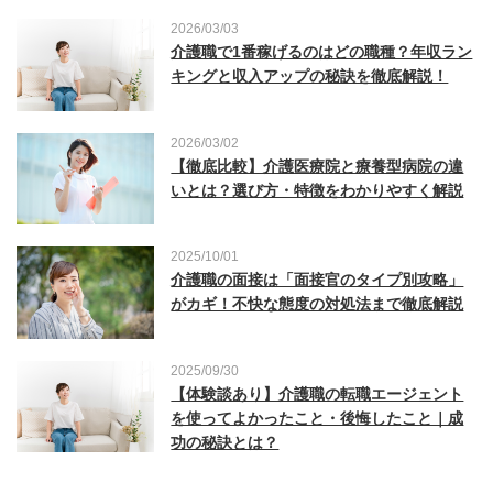
2026/03/03
介護職で1番稼げるのはどの職種？年収ラン
キングと収入アップの秘訣を徹底解説！
2026/03/02
【徹底比較】介護医療院と療養型病院の違
いとは？選び方・特徴をわかりやすく解説
2025/10/01
介護職の面接は「面接官のタイプ別攻略」
がカギ！不快な態度の対処法まで徹底解説
2025/09/30
【体験談あり】介護職の転職エージェント
を使ってよかったこと・後悔したこと｜成
功の秘訣とは？