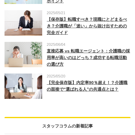
ポイント
2025/05/21
【保存版】転職すべき？現職にとどまるべ
き？介護職が「迷い」から抜け出すための
完全ガイド
2025/06/04
直接応募 vs 転職エージェント：介護職の採
用率が高いのはどっち？成功する転職活動
の選び方
2025/05/20
【完全保存版】内定率90％超え！？介護職
の面接で“選ばれる人”の共通点とは？
スタッフコラムの新着記事