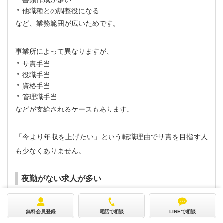
書類作成が多い
他職種との調整役になる
など、業務範囲が広いためです。
事業所によって異なりますが、
サ責手当
役職手当
資格手当
管理職手当
などが支給されるケースもあります。
「今より年収を上げたい」という転職理由でサ責を目指す人
も少なくありません。
夜勤がない求人が多い
施設介護で働いている方の中には、
無料会員登録
電話で相談
LINEで相談
「夜勤が体力的につらくなってきた」