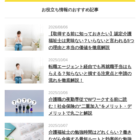
お役立ち情報のおすすめ記事
2026/08/06
【取得する前に知っておきたい】認定介護
福祉士は意味ない？いらないと言われる5つ
の理由と本当の価値を徹底解説
2025/10/04
転職エージェント経由でも再就職手当はも
らえる？知らないと損する注意点と申請の
流れを徹底解説！
2025/10/06
介護職の夜勤専従でWワークする前に読
む！社会保険の“二重加入”をメリット・デ
メリットで丸ごと解説
2025/10/07
介護福祉士の勉強時間はどれくらい？働き
ながら合格する最短ルートと効率的な勉強