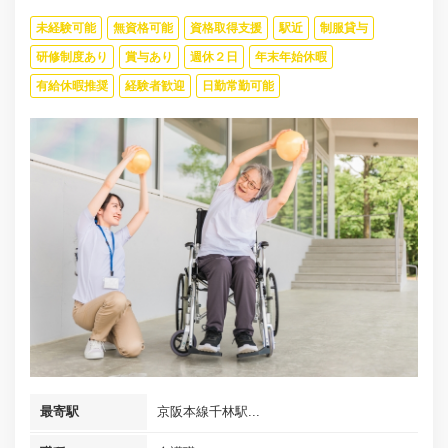
未経験可能
無資格可能
資格取得支援
駅近
制服貸与
研修制度あり
賞与あり
週休２日
年末年始休暇
有給休暇推奨
経験者歓迎
日勤常勤可能
最寄駅
京阪本線千林駅...