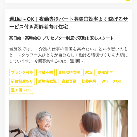
週1回～OK｜夜勤専従パート募集◎効率よく稼げるサ
ービス付き高齢者向け住宅
高日給・高時給◎ プリセプター制度で夜勤も安心スタート
当施設では、「介護の仕事の価値を高めたい」という想いのも
と、スタッフ一人ひとりが自分らしく働ける環境づくりを大切に
しています。 今回募集するのは、週1回～...
ブランク可能
年齢不問
資格取得支援
駅近
制服貸与
研修制度あり
経験者歓迎
夜勤専従
扶養内可
WワークOK
週１回～OK