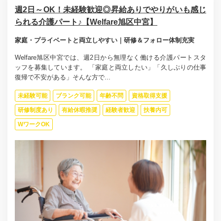
週2日～OK！未経験歓迎◎昇給ありでやりがいも感じ
られる介護パート♪【Welfare旭区中宮】
家庭・プライベートと両立しやすい｜研修＆フォロー体制充実
Welfare旭区中宮では、週2日から無理なく働ける介護パートスタ
ッフを募集しています。 「家庭と両立したい」「久しぶりの仕事
復帰で不安がある」そんな方で...
未経験可能
ブランク可能
年齢不問
資格取得支援
研修制度あり
有給休暇推奨
経験者歓迎
扶養内可
WワークOK