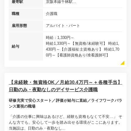
最寄駅
京阪本線千林駅...
職種
介護職
雇用形態
アルバイト・パート
時給：1,330円～
時給1,330円～【無資格/未経験可】 時給1,
給与
430円～【介護福祉士資格あり】 時給1,70
0円～【看護師資格あり/准看護師可】
【未経験・無資格OK／月給30.4万円～＋各種手当】
日勤のみ・夜勤なしのデイサービス介護職
研修充実で安心スタート／評価が給与に直結／ライフワークバラ
ンス重視の職場
「介護の仕事に興味はあるけど、経験も資格もなくて不安…」 そ
んな方でも、安心して一歩を踏み出せる環境がここにあります。
当施設は、日勤のみ・夜勤なし...