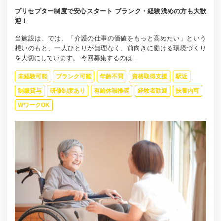
プリセプター制度で安心スタート ブランク・経験浅めの方も大歓
迎！
当施設は、では、「介護の仕事の価値をもっと高めたい」という
想いのもと、一人ひとりが無理なく、前向きに働ける環境づくり
を大切にしています。 今回募集するのは...
未経験可能
ブランク可能
年齢不問
資格取得支援
駅近
制服貸与
研修制度あり
有給休暇推奨
経験者歓迎
扶養内可
WワークOK