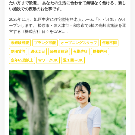
たい方まで歓迎。 あなたの生活に合わせて無理なく働ける、新し
い施設での夜勤のお仕事です。
2025年11月、旭区中宮に住宅型有料老人ホーム「ヒビオ旭」がオ
ープンします。 松原市・泉大津市・和泉市で6棟の高齢者施設を運
営する《株式会社 日々をCARE...
未経験可能
ブランク可能
オープニングスタッフ
年齢不問
制服貸与
週休２日
経験者歓迎
夜勤専従
扶養内可
定年65歳以上
WワークOK
週１回～OK