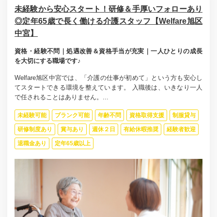
未経験から安心スタート！研修＆手厚いフォローあり
◎定年65歳で長く働ける介護スタッフ【Welfare旭区
中宮】
資格・経験不問｜処遇改善＆資格手当が充実｜一人ひとりの成長
を大切にする職場です♪
Welfare旭区中宮では、「介護の仕事が初めて」という方も安心し
てスタートできる環境を整えています。 入職後は、いきなり一人
で任されることはありません。...
未経験可能
ブランク可能
年齢不問
資格取得支援
制服貸与
研修制度あり
賞与あり
週休２日
有給休暇推奨
経験者歓迎
退職金あり
定年65歳以上