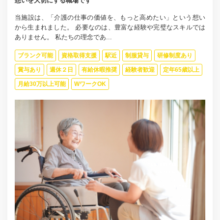
想いを大切にする職場です
当施設は、「介護の仕事の価値を、もっと高めたい」という想い
から生まれました。 必要なのは、豊富な経験や完璧なスキルでは
ありません。 私たちの理念であ...
ブランク可能
資格取得支援
駅近
制服貸与
研修制度あり
賞与あり
週休２日
有給休暇推奨
経験者歓迎
定年65歳以上
月給30万以上可能
WワークOK