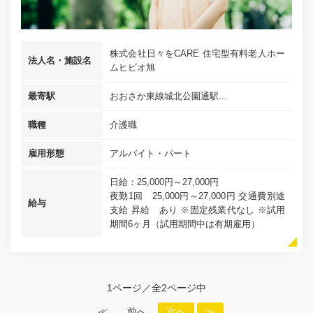
株式会社日々をCARE 住宅型有料老人ホー
法人名・施設名
ムヒビオ旭
最寄駅
おおさか東線城北公園通駅...
職種
介護職
雇用形態
アルバイト・パート
日給：25,000円～27,000円
夜勤1回 25,000円～27,000円 交通費別途
給与
支給 昇給 あり ※固定残業代なし ※試用
期間6ヶ月（試用期間中は有期雇用）
1ページ／全2ページ中
≪
前へ
次へ
≫