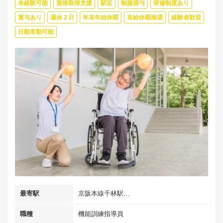
未経験可能
資格取得支援
駅近
制服貸与
研修制度あり
賞与あり
週休２日
年末年始休暇
有給休暇推奨
経験者歓迎
日勤常勤可能
最寄駅
京阪本線千林駅...
職種
機能訓練指導員