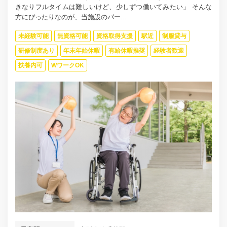
きなりフルタイムは難しいけど、少しずつ働いてみたい」 そんな
方にぴったりなのが、当施設のパー...
未経験可能
無資格可能
資格取得支援
駅近
制服貸与
研修制度あり
年末年始休暇
有給休暇推奨
経験者歓迎
扶養内可
WワークOK