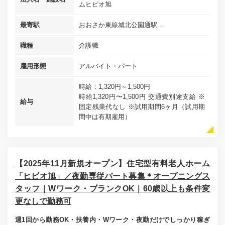
ムヒビオ旭
最寄駅
おおさか東線城北公園通駅...
職種
介護職
雇用形態
アルバイト・パート
時給：1,320円～1,500円
時給1,320円〜1,500円 交通費別途支給 ※
給与
固定残業代なし ※試用期間6ヶ月（試用期
間中は有期雇用）
【2025年11月新規オープン】住宅型有料老人ホーム
「ヒビオ旭」／夜勤専従パート募集＊オープニングス
タッフ｜Wワーク・ブランクOK｜60歳以上も条件変
更なしで勤務可
週1回から勤務OK・扶養内・Wワーク・夜勤だけでしっかり稼ぎ