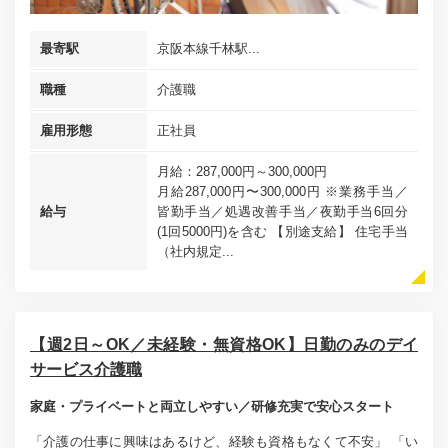
最寄駅
京阪本線千林駅...
職種
介護職
雇用形態
正社員
月給：287,000円～300,000円
月給287,000円〜300,000円 ※業務手当／
給与
皆勤手当／処遇改善手当／夜勤手当6回分
(1回5000円)を含む 【別途支給】 住宅手当
（社内規定...
【週2日～OK／未経験・無資格OK】日勤のみのデイ
サービス介護職
家庭・プライベートと両立しやすい／研修充実で安心スタート
「介護の仕事に興味はあるけど、経験も資格もなくて不安」 「い