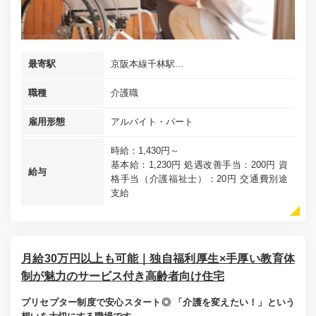
最寄駅
京阪本線千林駅...
職種
介護職
雇用形態
アルバイト・パート
時給：1,430円～
基本給：1,230円 処遇改善手当：200円 資
給与
格手当（介護福祉士）：20円 交通費別途
支給
月給30万円以上も可能｜独自福利厚生×手厚い教育体
制が魅力のサービス付き高齢者向け住宅
プリセプター制度で安心スタート◎ 「介護を変えたい！」という