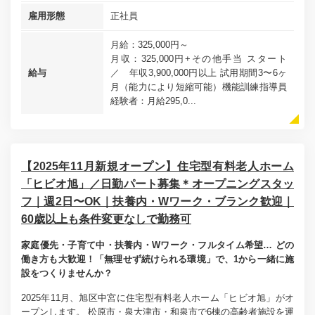
雇用形態
正社員
月給：325,000円～
月収：325,000円+その他手当 スタート
給与
／ 年収3,900,000円以上 試用期間3〜6ヶ
月（能力により短縮可能）機能訓練指導員
経験者：月給295,0...
【2025年11月新規オープン】住宅型有料老人ホーム
「ヒビオ旭」／日勤パート募集＊オープニングスタッ
フ｜週2日〜OK｜扶養内・Wワーク・ブランク歓迎｜
60歳以上も条件変更なしで勤務可
家庭優先・子育て中・扶養内・Wワーク・フルタイム希望… どの
働き方も大歓迎！「無理せず続けられる環境」で、1から一緒に施
設をつくりませんか？
2025年11月、旭区中宮に住宅型有料老人ホーム「ヒビオ旭」がオ
ープンします。 松原市・泉大津市・和泉市で6棟の高齢者施設を運