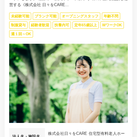
営する《株式会社 日々をCARE...
未経験可能
ブランク可能
オープニングスタッフ
年齢不問
制服貸与
経験者歓迎
扶養内可
定年65歳以上
WワークOK
週１回～OK
株式会社日々をCARE 住宅型有料老人ホー
法人名・施設名