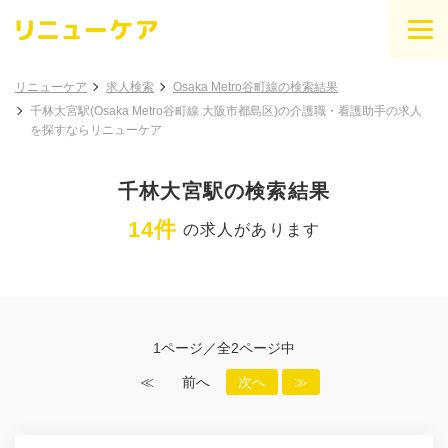
リニューケア
求人検索
Osaka Metro谷町線の検索結果
千林大宮駅(Osaka Metro谷町線 大阪市都島区)の介護職・看護助手の求人
を探すならリニューケア
千林大宮駅の検索結果
14件
の求人があります
1ページ／全2ページ中
≪
前へ
次へ
≫