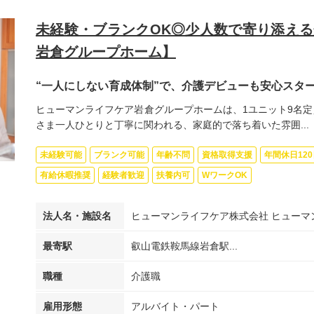
未経験・ブランクOK◎少人数で寄り添え
岩倉グループホーム】
“一人にしない育成体制”で、介護デビューも安心スタ
ヒューマンライフケア岩倉グループホームは、1ユニット9名定
さま一人ひとりと丁寧に関われる、家庭的で落ち着いた雰囲...
未経験可能
ブランク可能
年齢不問
資格取得支援
年間休日12
有給休暇推奨
経験者歓迎
扶養内可
WワークOK
法人名・施設名
ヒューマンライフケア株式会社 ヒューマ
最寄駅
叡山電鉄鞍馬線岩倉駅...
職種
介護職
雇用形態
アルバイト・パート