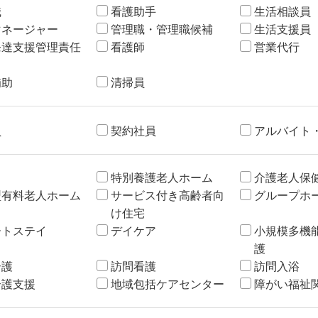
職
看護助手
生活相談員
マネージャー
管理職・管理職候補
生活支援員
発達支援管理責任
看護師
営業代行
補助
清掃員
員
契約社員
アルバイト
特別養護老人ホーム
介護老人保
型有料老人ホーム
サービス付き高齢者向
グループホ
け住宅
ートステイ
デイケア
小規模多機
護
介護
訪問看護
訪問入浴
介護支援
地域包括ケアセンター
障がい福祉