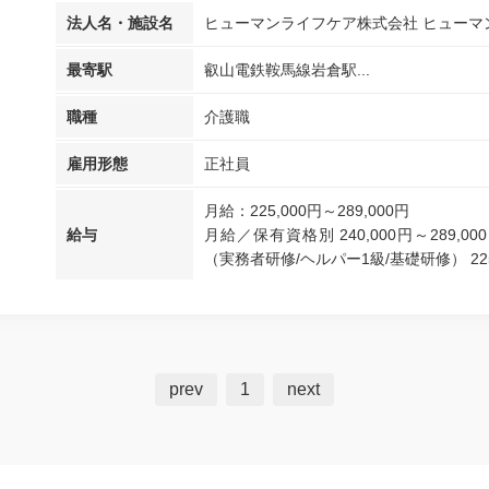
法人名・施設名
ヒューマンライフケア株式会社 ヒューマ
最寄駅
叡山電鉄鞍馬線岩倉駅...
職種
介護職
雇用形態
正社員
月給：225,000円～289,000円
給与
月給／保有資格別 240,000円～289,00
（実務者研修/ヘルパー1級/基礎研修） 225,0
prev
1
next