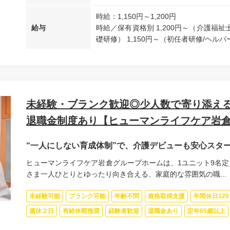
時給：1,150円～1,200円
給与
時給／保有資格別 1,200円～（介護福祉士
礎研修） 1,150円～（初任者研修/ヘルパー
未経験・ブランク歓迎◎少人数で寄り添える
退職金制度あり【ヒューマンライフケア岩
“一人にしない育成体制”で、介護デビューも安心スタ
ヒューマンライフケア岩倉グループホームは、1ユニット9名定
さま一人ひとりとゆったり向き合える、家庭的な雰囲気の職...
未経験可能
ブランク可能
年齢不問
資格取得支援
年間休日12
週休２日
有給休暇推奨
経験者歓迎
退職金あり
定年65歳以上