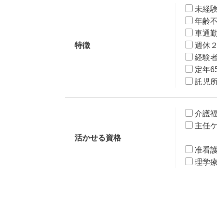
未経
年齢
車通
特徴
週休
経験
定年6
託児
介護
主任
活かせる資格
准看
理学