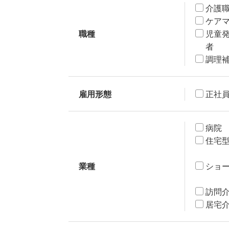
介護
ケア
職種
児童
者
調理
雇用形態
正社
病院
住宅
業種
ショ
訪問
居宅