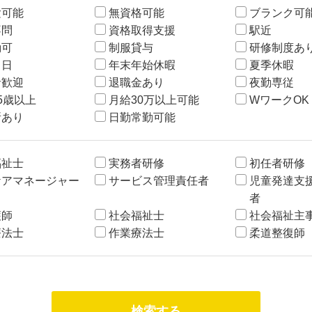
験可能
無資格可能
ブランク可
不問
資格取得支援
駅近
勤可
制服貸与
研修制度あ
２日
年末年始休暇
夏季休暇
者歓迎
退職金あり
夜勤専従
5歳以上
月給30万以上可能
WワークOK
所あり
日勤常勤可能
福祉士
実務者研修
初任者研修
ケアマネージャー
サービス管理責任者
児童発達支
者
護師
社会福祉士
社会福祉主
療法士
作業療法士
柔道整復師