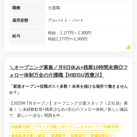
職種
介護職
雇用形態
アルバイト・パート
時給：1,177円～1,300円
給与
時給1,177円〜1,300円
＼オープニング募集／月9日休み×残業10時間未満◎フ
ォロー体制万全の介護職【HIBISU西豊川】
「新規オープン×役職ポスト多数！未来を描ける場所で働きません
か？」
【2025年7月オープン】オープニング介護スタッフ（正社員）募
集！ ＼未経験歓迎×残業少なめ×安心のフォロー体制／新しい施設
で、新しい一歩を♪ 関西を中...
未経験可能
ブランク可能
オープニングスタッフ
年齢不問
資格取得支援
駅近
車通勤可
制服貸与
研修制度あり