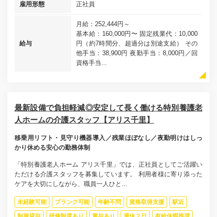
雇用形態
正社員
月給：252,444円～
基本給：160,000円〜 固定残業代：10,000
給与
円（約7時間分、超過分は別途支給） その
他手当：38,900円 夜勤手当：8,000円／回
資格手当...
最新設備で負担軽減◎安定して長く働ける特別養護老
人ホームの介護スタッフ【アリス千里】
移乗用リフト・見守り機器導入／残業ほぼなし／夜勤明けはしっ
かり休める安心の勤務体制
「特別養護老人ホーム アリス千里」では、正社員としてご活躍い
ただける介護スタッフを募集しています。 利用者様に寄り添った
ケアを大切にしながら、職員一人ひと...
未経験可能
ブランク可能
年齢不問
資格取得支援
駅近
制服貸与
研修制度あり
賞与あり
週休２日
有給休暇推奨