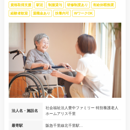
資格取得支援
駅近
制服貸与
研修制度あり
有給休暇推奨
経験者歓迎
退職金あり
扶養内可
WワークOK
社会福祉法人豊中ファミリー 特別養護老人
法人名・施設名
ホームアリス千里
最寄駅
阪急千里線北千里駅...