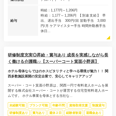
時給：1,177円～1,206円
時給：1,177～1,206円 【別途支給】 早
給与
出、遅出手当 300円/回 皆勤手当 3,000
円/月 ケアマイスター手当 時間外勤務手当
休日...
研修制度充実◎昇給・賞与あり 成長を実感しながら長
く働ける介護職♪♪【スーパーコート箕面小野原】
ホテル母体ならではのホスピタリティと学べる環境が魅力！！ 関
西多数施設展開の安定企業で、安心してキャリアアップ
スーパー・コート箕面小野原は、関西一円で有料老人ホームを展
開する株式会社スーパー・コートが運営する住宅型有料老人ホー
ムです。 ホテル事業を母体とする当社な...
未経験可能
ブランク可能
年齢不問
資格取得支援
制服貸与
研修制度あり
賞与あり
週休２日
経験者歓迎
退職金あり