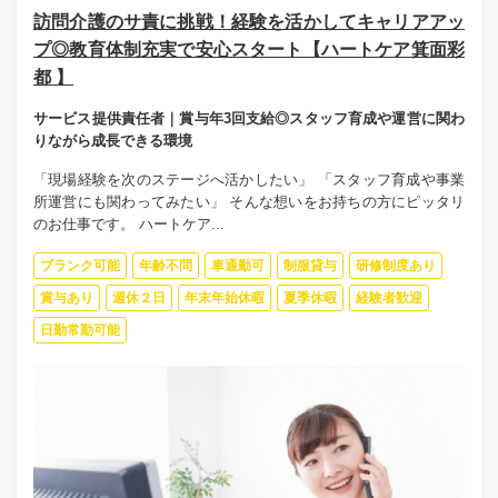
訪問介護のサ責に挑戦！経験を活かしてキャリアアッ
プ◎教育体制充実で安心スタート【ハートケア箕面彩
都 】
サービス提供責任者｜賞与年3回支給◎スタッフ育成や運営に関わ
りながら成長できる環境
「現場経験を次のステージへ活かしたい」 「スタッフ育成や事業
所運営にも関わってみたい」 そんな想いをお持ちの方にピッタリ
のお仕事です。 ハートケア...
ブランク可能
年齢不問
車通勤可
制服貸与
研修制度あり
賞与あり
週休２日
年末年始休暇
夏季休暇
経験者歓迎
日勤常勤可能