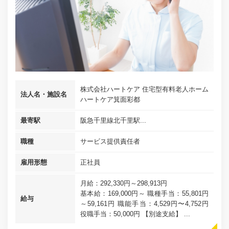
株式会社ハートケア 住宅型有料老人ホーム
法人名・施設名
ハートケア箕面彩都
最寄駅
阪急千里線北千里駅...
職種
サービス提供責任者
雇用形態
正社員
月給：292,330円～298,913円
基本給：169,000円～ 職種手当：55,801円
給与
～59,161円 職能手当：4,529円〜4,752円
役職手当：50,000円 【別途支給】 ...