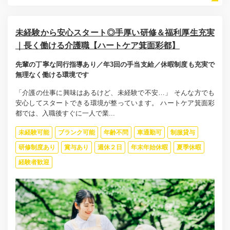
未経験から安心スタート◎手厚い研修＆福利厚生充実
｜長く働ける介護職【ハートケア箕面彩都】
先輩の丁寧な同行指導あり／年3回の手当支給／休暇制度も充実で
無理なく働ける環境です
「介護の仕事に興味はあるけど、未経験で不安…」 そんな方でも
安心してスタートできる環境が整っています。 ハートケア箕面彩
都では、入職後すぐに一人で業...
未経験可能
ブランク可能
年齢不問
車通勤可
制服貸与
研修制度あり
賞与あり
週休２日
年末年始休暇
夏季休暇
経験者歓迎