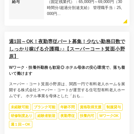
給与
（固定残業代）：65,000円～69,000円（30
時間分/超過分別途支給） 管理職手当：25,
000円...
週1回～OK！夜勤専従パート募集！少ない勤務日数で
しっかり稼げる介護職♪♪【スーパーコート箕面小野
原】
Wワーク・扶養外勤務も歓迎◎ ホテル母体の安心環境で、落ち着
いて働けます
スーパー・コート箕面小野原は、関西一円で有料老人ホームを展
開する株式会社スーパー・コートが運営する住宅型有料老人ホー
ムです。 ホテル事業を母体とした「おも...
未経験可能
ブランク可能
年齢不問
資格取得支援
制服貸与
研修制度あり
経験者歓迎
夜勤専従
扶養内可
WワークOK
週１回～OK