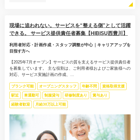
現場に追われない。サービスを“整える側”として活躍
できる。 サービス提供責任者募集【HIBISU西豊川】
利用者対応・計画作成・スタッフ調整が中心｜キャリアアップを
目指す方へ
【2025年7月オープン】サービスの質を支えるサービス提供責任者
を募集しています。 主な役割は、ご利用者様およびご家族様への
対応、サービス実施計画の作成、...
ブランク可能
オープニングスタッフ
年齢不問
資格取得支援
駅近
車通勤可
制服貸与
研修制度あり
賞与あり
経験者歓迎
月給30万以上可能