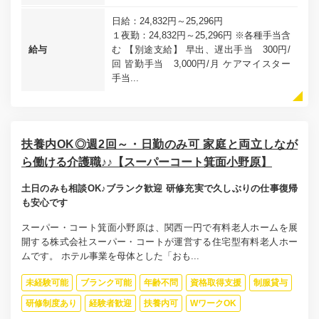
日給：24,832円～25,296円
１夜勤：24,832円～25,296円 ※各種手当含
給与
む 【別途支給】 早出、遅出手当 300円/
回 皆勤手当 3,000円/月 ケアマイスター
手当...
扶養内OK◎週2回～・日勤のみ可 家庭と両立しなが
ら働ける介護職♪♪【スーパーコート箕面小野原】
土日のみも相談OK♪ブランク歓迎 研修充実で久しぶりの仕事復帰
も安心です
スーパー・コート箕面小野原は、関西一円で有料老人ホームを展
開する株式会社スーパー・コートが運営する住宅型有料老人ホー
ムです。 ホテル事業を母体とした「おも...
未経験可能
ブランク可能
年齢不問
資格取得支援
制服貸与
研修制度あり
経験者歓迎
扶養内可
WワークOK