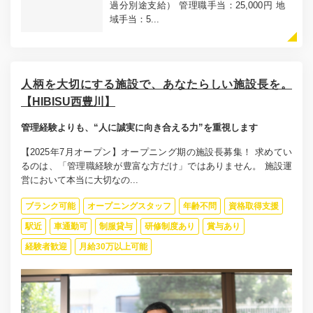
過分別途支給） 管理職手当：25,000円 地
域手当：5...
人柄を大切にする施設で、あなたらしい施設長を。
【HIBISU西豊川】
管理経験よりも、“人に誠実に向き合える力”を重視します
【2025年7月オープン】オープニング期の施設長募集！ 求めてい
るのは、「管理職経験が豊富な方だけ」ではありません。 施設運
営において本当に大切なの...
ブランク可能
オープニングスタッフ
年齢不問
資格取得支援
駅近
車通勤可
制服貸与
研修制度あり
賞与あり
経験者歓迎
月給30万以上可能