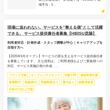
域手当：5...
現場に追われない。サービスを“整える側”として活躍
できる。 サービス提供責任者募集【HIBISU昆陽】
利用者対応・計画作成・スタッフ調整が中心｜キャリアアップを
目指す方へ
【2025年9月オープン】サービスの質を支えるサービス提供責任者
を募集しています。 主な役割は、ご利用者様およびご家族様への
対応、サービス実施計画の作成、...
ブランク可能
オープニングスタッフ
年齢不問
資格取得支援
車通勤可
制服貸与
研修制度あり
賞与あり
経験者歓迎
月給30万以上可能