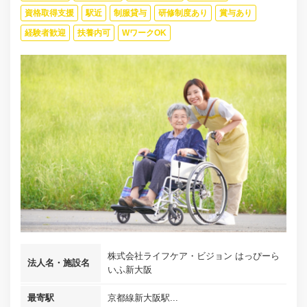
資格取得支援
駅近
制服貸与
研修制度あり
賞与あり
経験者歓迎
扶養内可
WワークOK
株式会社ライフケア・ビジョン はっぴーら
法人名・施設名
いふ新大阪
最寄駅
京都線新大阪駅...