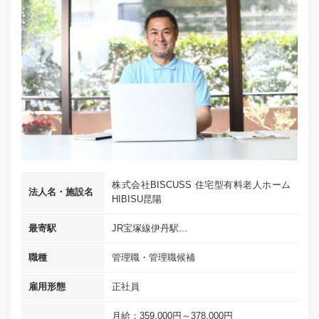
株式会社BISCUSS 住宅型有料老人ホーム
法人名・施設名
HIBISU昆陽
最寄駅
JR宝塚線伊丹駅...
職種
管理職・管理職候補
雇用形態
正社員
月給：359,000円～378,000円