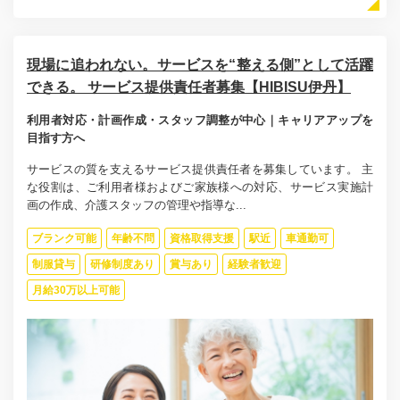
現場に追われない。サービスを“整える側”として活躍
できる。 サービス提供責任者募集【HIBISU伊丹】
利用者対応・計画作成・スタッフ調整が中心｜キャリアアップを
目指す方へ
サービスの質を支えるサービス提供責任者を募集しています。 主
な役割は、ご利用者様およびご家族様への対応、サービス実施計
画の作成、介護スタッフの管理や指導な...
ブランク可能
年齢不問
資格取得支援
駅近
車通勤可
制服貸与
研修制度あり
賞与あり
経験者歓迎
月給30万以上可能