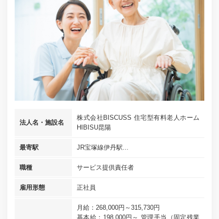
株式会社BISCUSS 住宅型有料老人ホーム
法人名・施設名
HIBISU昆陽
最寄駅
JR宝塚線伊丹駅...
職種
サービス提供責任者
雇用形態
正社員
月給：268,000円～315,730円
基本給：198,000円～ 管理手当（固定残業