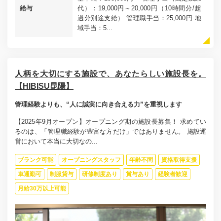
給与
代）：19,000円～20,000円（10時間分/超
過分別途支給） 管理職手当：25,000円 地
域手当：5...
人柄を大切にする施設で、あなたらしい施設長を。
【HIBISU昆陽】
管理経験よりも、“人に誠実に向き合える力”を重視します
【2025年9月オープン】オープニング期の施設長募集！ 求めてい
るのは、「管理職経験が豊富な方だけ」ではありません。 施設運
営において本当に大切なの...
ブランク可能
オープニングスタッフ
年齢不問
資格取得支援
車通勤可
制服貸与
研修制度あり
賞与あり
経験者歓迎
月給30万以上可能