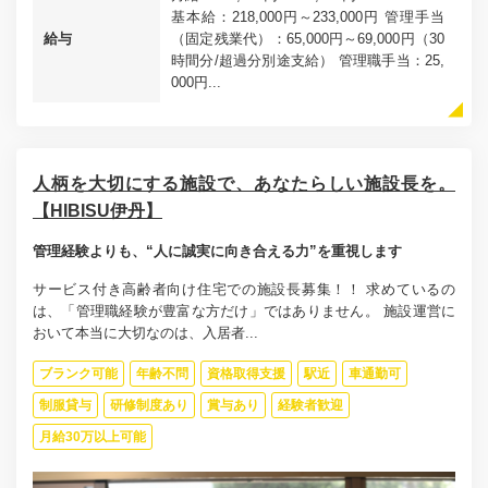
基本給：218,000円～233,000円 管理手当
給与
（固定残業代）：65,000円～69,000円（30
時間分/超過分別途支給） 管理職手当：25,
000円...
人柄を大切にする施設で、あなたらしい施設長を。
【HIBISU伊丹】
管理経験よりも、“人に誠実に向き合える力”を重視します
サービス付き高齢者向け住宅での施設長募集！！ 求めているの
は、「管理職経験が豊富な方だけ」ではありません。 施設運営に
おいて本当に大切なのは、入居者...
ブランク可能
年齢不問
資格取得支援
駅近
車通勤可
制服貸与
研修制度あり
賞与あり
経験者歓迎
月給30万以上可能