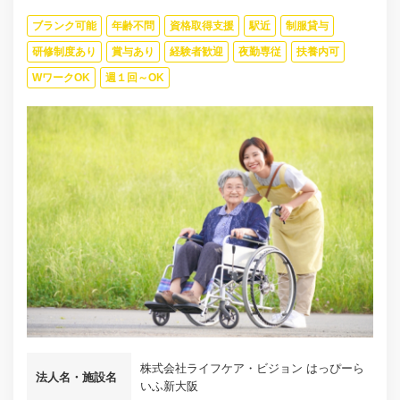
ブランク可能
年齢不問
資格取得支援
駅近
制服貸与
研修制度あり
賞与あり
経験者歓迎
夜勤専従
扶養内可
WワークOK
週１回～OK
株式会社ライフケア・ビジョン はっぴーら
法人名・施設名
いふ新大阪