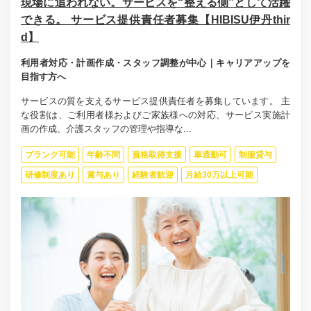
現場に追われない。サービスを“整える側”として活躍
できる。 サービス提供責任者募集【HIBISU伊丹thir
d】
利用者対応・計画作成・スタッフ調整が中心｜キャリアアップを
目指す方へ
サービスの質を支えるサービス提供責任者を募集しています。 主
な役割は、ご利用者様およびご家族様への対応、サービス実施計
画の作成、介護スタッフの管理や指導な...
ブランク可能
年齢不問
資格取得支援
車通勤可
制服貸与
研修制度あり
賞与あり
経験者歓迎
月給30万以上可能