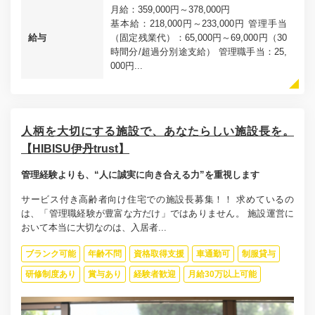
月給：359,000円～378,000円
基本給：218,000円～233,000円 管理手当
給与
（固定残業代）：65,000円～69,000円（30
時間分/超過分別途支給） 管理職手当：25,
000円...
人柄を大切にする施設で、あなたらしい施設長を。
【HIBISU伊丹trust】
管理経験よりも、“人に誠実に向き合える力”を重視します
サービス付き高齢者向け住宅での施設長募集！！ 求めているの
は、「管理職経験が豊富な方だけ」ではありません。 施設運営に
おいて本当に大切なのは、入居者...
ブランク可能
年齢不問
資格取得支援
車通勤可
制服貸与
研修制度あり
賞与あり
経験者歓迎
月給30万以上可能