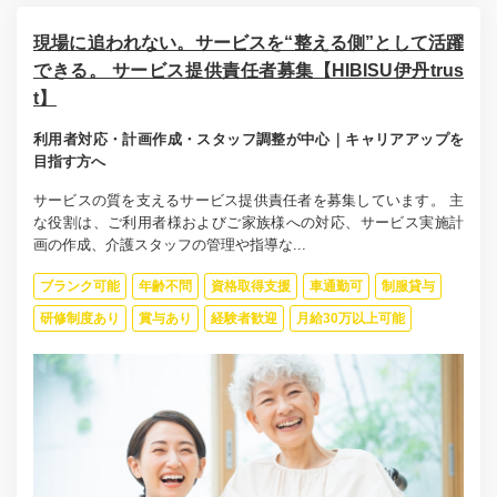
現場に追われない。サービスを“整える側”として活躍
できる。 サービス提供責任者募集【HIBISU伊丹trus
t】
利用者対応・計画作成・スタッフ調整が中心｜キャリアアップを
目指す方へ
サービスの質を支えるサービス提供責任者を募集しています。 主
な役割は、ご利用者様およびご家族様への対応、サービス実施計
画の作成、介護スタッフの管理や指導な...
ブランク可能
年齢不問
資格取得支援
車通勤可
制服貸与
研修制度あり
賞与あり
経験者歓迎
月給30万以上可能