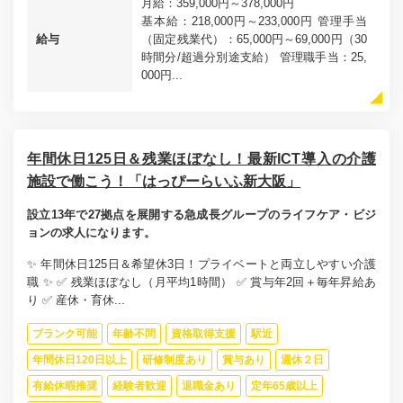
月給：359,000円～378,000円
基本給：218,000円～233,000円 管理手当
給与
（固定残業代）：65,000円～69,000円（30
時間分/超過分別途支給） 管理職手当：25,
000円...
年間休日125日＆残業ほぼなし！最新ICT導入の介護
施設で働こう！「はっぴーらいふ新大阪」
設立13年で27拠点を展開する急成長グループのライフケア・ビジ
ョンの求人になります。
✨ 年間休日125日＆希望休3日！プライベートと両立しやすい介護
職 ✨ ✅ 残業ほぼなし（月平均1時間） ✅ 賞与年2回＋毎年昇給あ
り ✅ 産休・育休...
ブランク可能
年齢不問
資格取得支援
駅近
年間休日120日以上
研修制度あり
賞与あり
週休２日
有給休暇推奨
経験者歓迎
退職金あり
定年65歳以上