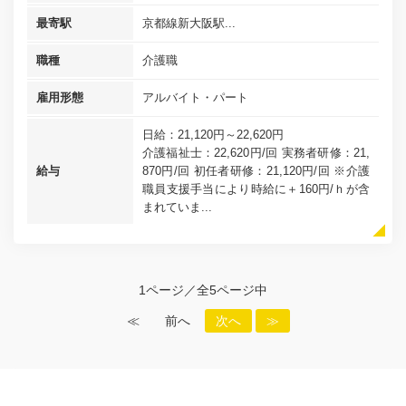
最寄駅
京都線新大阪駅...
職種
介護職
雇用形態
アルバイト・パート
日給：21,120円～22,620円
介護福祉士：22,620円/回 実務者研修：21,
給与
870円/回 初任者研修：21,120円/回 ※介護
職員支援手当により時給に＋160円/ｈが含
まれていま...
1ページ／全5ページ中
≪
前へ
次へ
≫